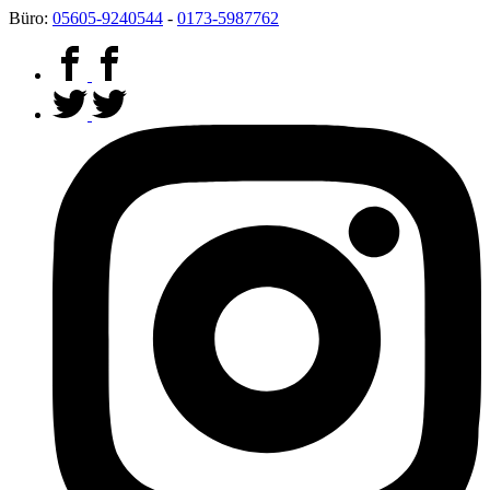
mehr dazu
nicht mehr anzeigen
Büro:
05605-9240544
-
0173-5987762