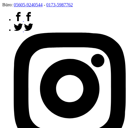
mehr dazu
nicht mehr anzeigen
Büro:
05605-9240544
-
0173-5987762