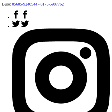
mehr dazu
nicht mehr anzeigen
Büro:
05605-9240544
-
0173-5987762